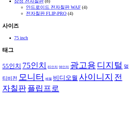
삼성 전자칠판
(8)
안드로이드 전자칠판 WAF
(4)
전자칠판 FLIP-PRO
(4)
사이즈
75 inch
태그
광고용
디지털
75인치
55인치
멀
85인치
98인치
모니터
사이니지
전
비디오월
티비전
베젤
자칠판
플립프로